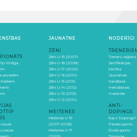
ENSĪBAS
JAUNATNE
NODERĪGI
ZĒNI
TRENERIE
PIONĀTS
Zēni U-19 (2007)
Treneru reģistrs
ip Virslīga
Zēni U-18 (2008)
Sertifikācijas
iem
Zēni U-17 (2009)
kārtība
ga sievietēm
Zēni U-16 (2010)
Jaunatnes
 vīriešiem
Zēni U-15 (2011)
handbola
menti
Zēni U-14 (2012)
metodiskais
umi
Zēni U-13 (2013)
materiāls
Zēni U-12 (2014)
VIJAS
ANTI-
OTTIP
MEITENES
DOPINGS
SS
Meitenes U-19
Kas ir Dopings?
u kauss
(2007-2008)
Patiess sports
šu kauss
Meitenes U-17
Drošs sports
menti
(2009)
Dopinga