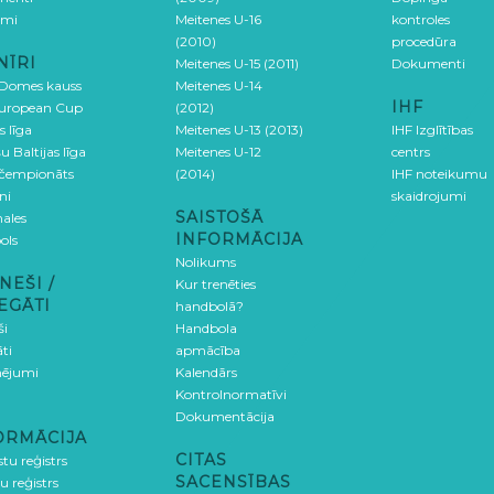
umi
Meitenes U-16
kontroles
(2010)
procedūra
NĪRI
Meitenes U-15 (2011)
Dokumenti
 Domes kauss
Meitenes U-14
IHF
uropean Cup
(2012)
s līga
Meitenes U-13 (2013)
IHF Izglītības
u Baltijas līga
Meitenes U-12
centrs
 čempionāts
(2014)
IHF noteikumu
ni
skaidrojumi
SAISTOŠĀ
ales
INFORMĀCIJA
ols
Nolikums
NEŠI /
Kur trenēties
EGĀTI
handbolā?
ši
Handbola
ti
apmācība
ējumi
Kalendārs
Kontrolnormatīvi
Dokumentācija
ORMĀCIJA
CITAS
stu reģistrs
SACENSĪBAS
u reģistrs