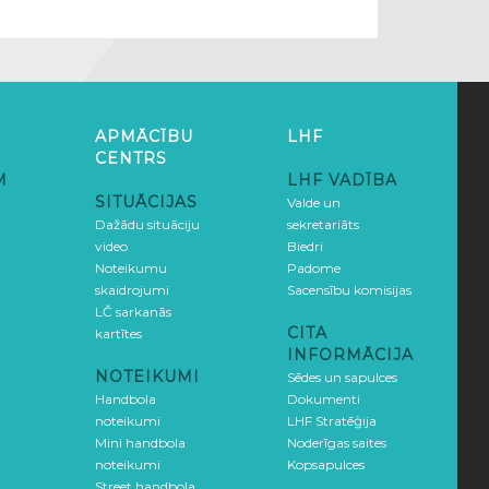
APMĀCĪBU
LHF
CENTRS
M
LHF VADĪBA
SITUĀCIJAS
Valde un
Dažādu situāciju
sekretariāts
video
Biedri
Noteikumu
Padome
skaidrojumi
Sacensību komisijas
LČ sarkanās
CITA
kartītes
INFORMĀCIJA
NOTEIKUMI
Sēdes un sapulces
Handbola
Dokumenti
noteikumi
LHF Stratēģija
Mini handbola
Noderīgas saites
noteikumi
Kopsapulces
Street handbola