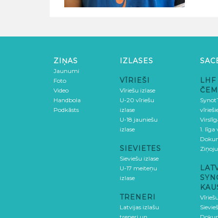
ZIŅAS
IZLASES
SAC
Jaunumi
VĪRIEŠI
LHF
Foto
ČEM
Video
Vīriešu izlase
Handbola
U-20 vīriešu
SynotT
Podkāsts
izlase
vīrieš
U-18 jauniešu
Virslī
izlase
1. līga
Doku
SIEVIETES
Ziņoj
Sieviešu izlase
LAT
U-17 meiteņu
SYN
izlase
KAU
TRENERI
Vīrieš
Latvijas izlašu
Sievie
treneri un
Doku