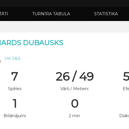
TĀTI
TURNĪRA TABULA
STATISTIKA
NARDS DUBAUSKS
HK S&A
7
26 / 49
Spēles
Vārti / Metieni
Efe
1
0
Brīdinājumi
2 min
Diskv