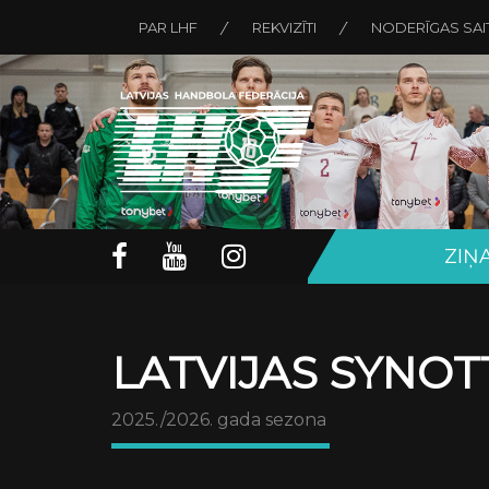
PAR LHF
REKVIZĪTI
NODERĪGAS SAI
ZIŅ
LATVIJAS SYNOTT
2025./2026. gada sezona