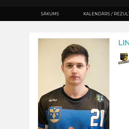
SĀKUMS
KALENDĀRS / REZUL
LI