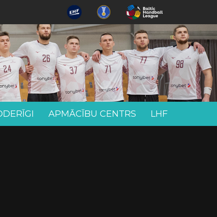
ODERĪGI
APMĀCĪBU CENTRS
LHF