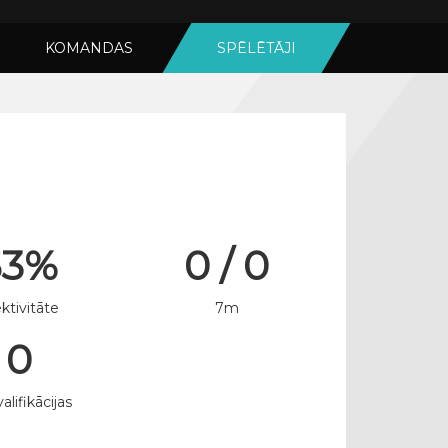
KOMANDAS
SPĒLĒTĀJI
53%
0 / 0
ktivitāte
7m
0
alifikācijas