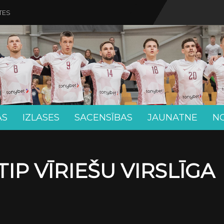
TES
AS
IZLASES
SACENSĪBAS
JAUNATNE
N
IP VĪRIEŠU VIRSLĪGA