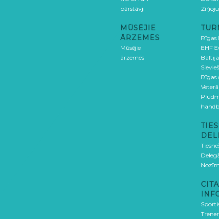
pārstāvji
Ziņoj
MŪSĒJIE
TUR
ĀRZEMĒS
Rīgas
Mūsējie
EHF E
ārzemēs
Baltija
Sievieš
Rīgas
Veterā
Pludm
handb
TIES
DEL
Tiesne
Delegā
Nozīm
CITA
INF
Sporti
Trener