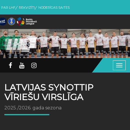
PAR LHF
REKVIZĪTI
NODERĪGAS SAITES
Togg
navig
LATVIJAS SYNOTTIP
VĪRIEŠU VIRSLĪGA
2025./2026. gada sezona