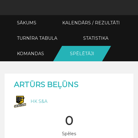
SĀKUMS
KALENDĀRS / REZULTĀTI
TURNĪRA TABULA
STATISTIKA
KOMANDAS
SPĒLĒTĀJI
ARTŪRS BEĻŪNS
HK S&A
0
Spēles