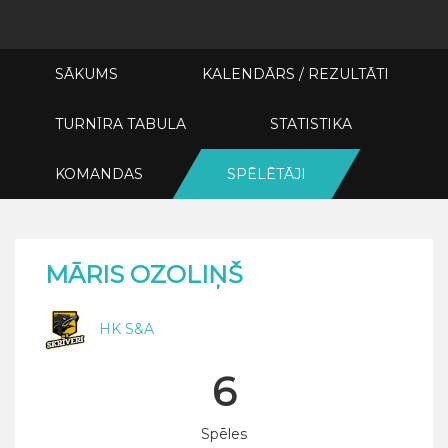
SĀKUMS
KALENDĀRS / REZULTĀTI
TURNĪRA TABULA
STATISTIKA
KOMANDAS
SPĒLĒTĀJI
MĀRIS OZOLIŅŠ
HK S&A
6
Spēles