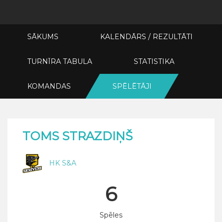
SĀKUMS
KALENDĀRS / REZULTĀTI
TURNĪRA TABULA
STATISTIKA
KOMANDAS
SPĒLĒTĀJI
TOMS STRAZDIŅŠ
HK S&A
6
Spēles