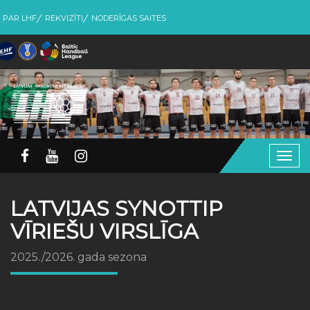
PAR LHF
REKVIZĪTI
NODERĪGAS SAITES
Togg
navig
LATVIJAS SYNOTTIP
VĪRIEŠU VIRSLĪGA
2025./2026. gada sezona