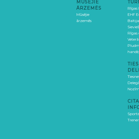
MŪSĒJIE
TUR
ĀRZEMĒS
Rīgas
Mūsējie
EHF E
ārzemēs
Baltija
Sievieš
Rīgas
Veterā
Pludm
handb
TIES
DEL
Tiesne
Delegā
Nozīm
CITA
INF
Sporti
Trener