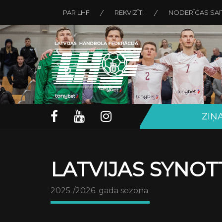
PAR LHF
REKVIZĪTI
NODERĪGAS SAI
ZIŅ
LATVIJAS SYNOTT
2025./2026. gada sezona