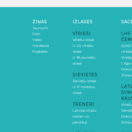
ZIŅAS
IZLASES
SAC
Jaunumi
VĪRIEŠI
LHF
Foto
ČEM
Video
Vīriešu izlase
Handbola
U-20 vīriešu
SynotT
Podkāsts
izlase
vīrieš
U-18 jauniešu
Virslī
izlase
1. līga
Doku
SIEVIETES
Ziņoj
Sieviešu izlase
LAT
U-17 meiteņu
SYN
izlase
KAU
TRENERI
Vīrieš
Latvijas izlašu
Sievie
treneri un
Doku
pārstāvji
Ziņoj