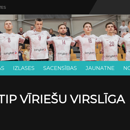
TES
AS
IZLASES
SACENSĪBAS
JAUNATNE
N
IP VĪRIEŠU VIRSLĪGA