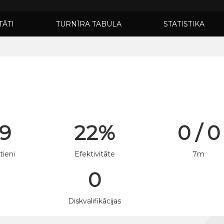
TĀTI
TURNĪRA TABULA
STATISTIKA
 9
22%
0 / 0
tieni
Efektivitāte
7m
0
n
Diskvalifikācijas