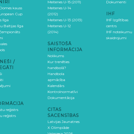
NĪRI
Meitenes U-15 (2011)
Dokumenti
 Domes kauss
Meitenes U-14
IHF
uropean Cup
(2012)
s līga
Meitenes U-13 (2013)
IHF Izglītības
u Baltijas līga
Meitenes U-12
centrs
 čempionāts
(2014)
IHF noteikumu
ni
skaidrojumi
SAISTOŠĀ
ales
INFORMĀCIJA
ols
Nolikums
NEŠI /
Kur trenēties
EGĀTI
handbolā?
ši
Handbola
ti
apmācība
ējumi
Kalendārs
Kontrolnormatīvi
Dokumentācija
ORMĀCIJA
CITAS
stu reģistrs
SACENSĪBAS
u reģistrs
Latvijas Jaunatnes
X Olimpiāde
Valmiera 2026