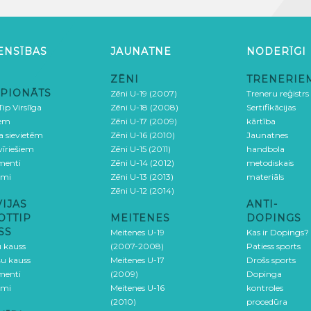
ENSĪBAS
JAUNATNE
NODERĪGI
ZĒNI
TRENERIE
PIONĀTS
Zēni U-19 (2007)
Treneru reģistrs
ip Virslīga
Zēni U-18 (2008)
Sertifikācijas
iem
Zēni U-17 (2009)
kārtība
ga sievietēm
Zēni U-16 (2010)
Jaunatnes
 vīriešiem
Zēni U-15 (2011)
handbola
menti
Zēni U-14 (2012)
metodiskais
umi
Zēni U-13 (2013)
materiāls
Zēni U-12 (2014)
VIJAS
ANTI-
OTTIP
MEITENES
DOPINGS
SS
Meitenes U-19
Kas ir Dopings?
u kauss
(2007-2008)
Patiess sports
šu kauss
Meitenes U-17
Drošs sports
menti
(2009)
Dopinga
umi
Meitenes U-16
kontroles
(2010)
procedūra