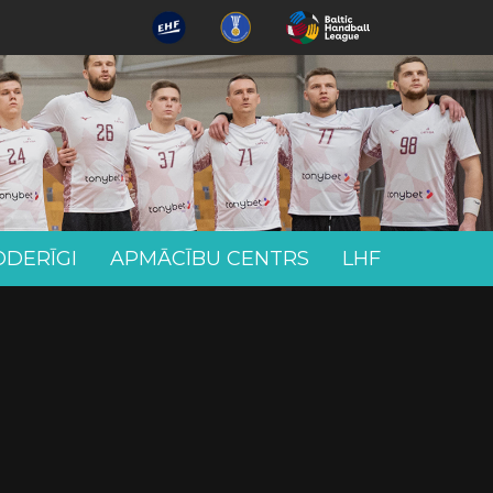
ODERĪGI
APMĀCĪBU CENTRS
LHF