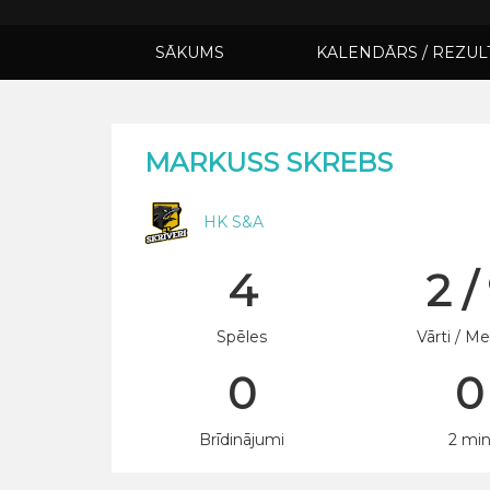
SĀKUMS
KALENDĀRS / REZUL
MARKUSS SKREBS
HK S&A
4
2 /
Spēles
Vārti / Me
0
0
Brīdinājumi
2 mi