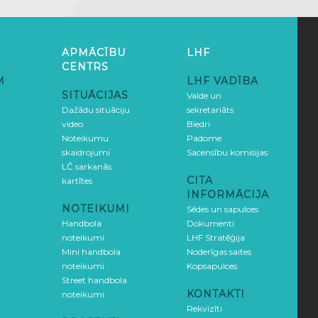
APMĀCĪBU
LHF
CENTRS
M
LHF VADĪBA
SITUĀCIJAS
Valde un
Dažādu situāciju
sekretariāts
video
Biedri
Noteikumu
Padome
skaidrojumi
Sacensību komisijas
LČ sarkanās
CITA
kartītes
INFORMĀCIJA
NOTEIKUMI
Sēdes un sapulces
Handbola
Dokumenti
noteikumi
LHF Stratēģija
Mini handbola
Noderīgas saites
noteikumi
Kopsapulces
Street handbola
KONTAKTI
noteikumi
Rekvizīti