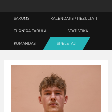
SĀKUMS
KALENDĀRS / REZULTĀTI
TURNĪRA TABULA
STATISTIKA
KOMANDAS
SPĒLĒTĀJI