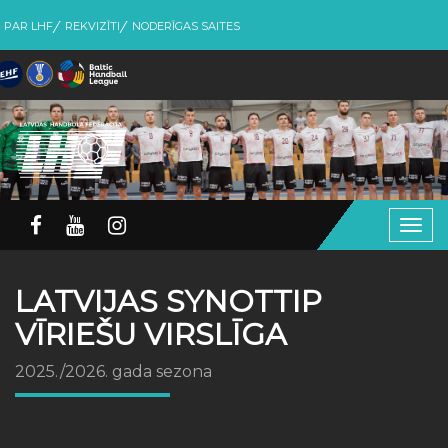
PAR LHF
REKVIZĪTI
NODERĪGAS SAITES
Togg
navig
LATVIJAS SYNOTTIP
VĪRIEŠU VIRSLĪGA
2025./2026. gada sezona