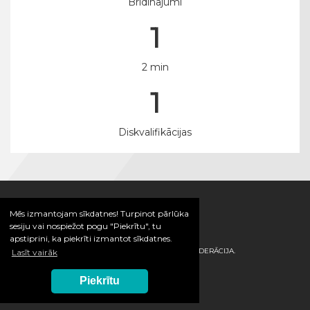
Brīdinājumi
1
2 min
1
Diskvalifikācijas
Mēs izmantojam sīkdatnes! Turpinot pārlūka
sesiju vai nospiežot pogu "Piekrītu", tu
apstiprini, ka piekrīti izmantot sīkdatnes.
© 2026 / LATVIJAS HANDBOLA FEDERĀCIJA.
Lasīt vairāk
Piekrītu