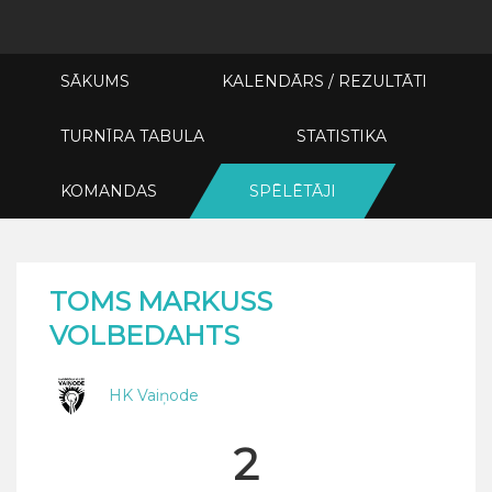
SĀKUMS
KALENDĀRS / REZULTĀTI
TURNĪRA TABULA
STATISTIKA
KOMANDAS
SPĒLĒTĀJI
TOMS MARKUSS
VOLBEDAHTS
HK Vaiņode
2