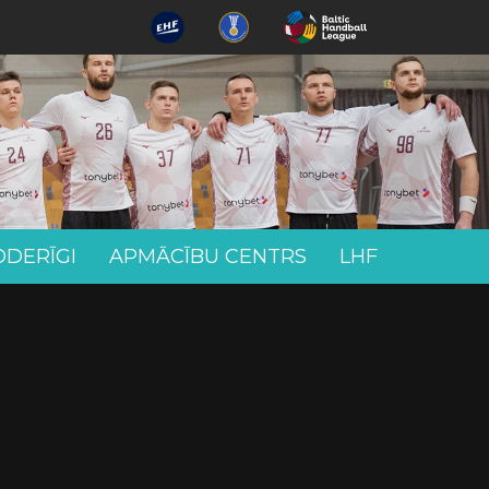
ODERĪGI
APMĀCĪBU CENTRS
LHF