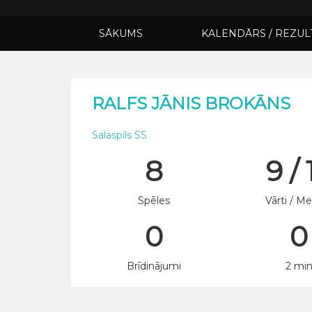
SĀKUMS
KALENDĀRS / REZUL
RALFS JĀNIS BROKĀNS
Salaspils SS
8
9 / 
Spēles
Vārti / Me
0
0
Brīdinājumi
2 mi