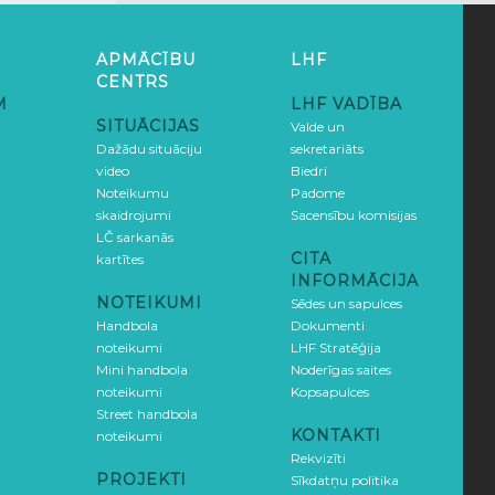
APMĀCĪBU
LHF
CENTRS
M
LHF VADĪBA
SITUĀCIJAS
Valde un
Dažādu situāciju
sekretariāts
video
Biedri
Noteikumu
Padome
skaidrojumi
Sacensību komisijas
LČ sarkanās
CITA
kartītes
INFORMĀCIJA
NOTEIKUMI
Sēdes un sapulces
Handbola
Dokumenti
noteikumi
LHF Stratēģija
Mini handbola
Noderīgas saites
noteikumi
Kopsapulces
Street handbola
KONTAKTI
noteikumi
Rekvizīti
PROJEKTI
Sīkdatņu politika