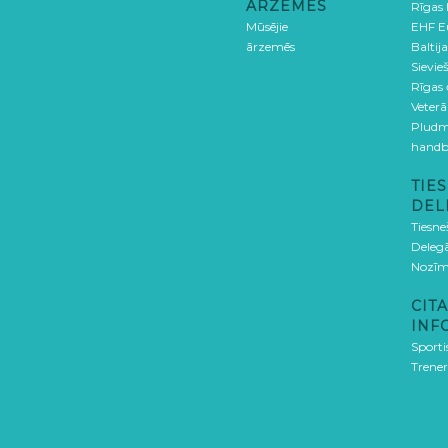
ĀRZEMĒS
Rīgas
Mūsējie
EHF E
ārzemēs
Baltija
Sievieš
Rīgas
Veterā
Pludm
handb
TIES
DEL
Tiesne
Delegā
Nozīm
CITA
INF
Sporti
Trener