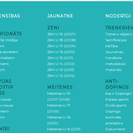
ENSĪBAS
JAUNATNE
NODERĪGI
ZĒNI
TRENERIE
PIONĀTS
Zēni U-19 (2007)
Treneru reģistrs
ip Virslīga
Zēni U-18 (2008)
Sertifikācijas
iem
Zēni U-17 (2009)
kārtība
ga sievietēm
Zēni U-16 (2010)
Jaunatnes
 vīriešiem
Zēni U-15 (2011)
handbola
menti
Zēni U-14 (2012)
metodiskais
umi
Zēni U-13 (2013)
materiāls
Zēni U-12 (2014)
VIJAS
ANTI-
OTTIP
MEITENES
DOPINGS
SS
Meitenes U-19
Kas ir Dopings?
u kauss
(2007-2008)
Patiess sports
šu kauss
Meitenes U-17
Drošs sports
menti
(2009)
Dopinga
umi
Meitenes U-16
kontroles
(2010)
procedūra
NĪRI
Meitenes U-15 (2011)
Dokumenti