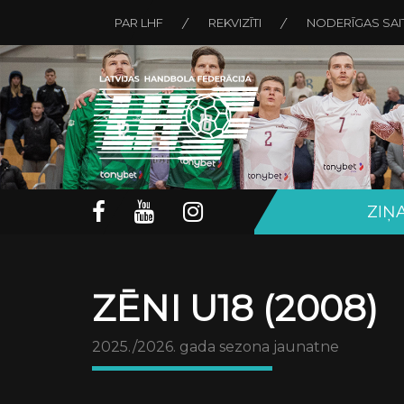
PAR LHF
REKVIZĪTI
NODERĪGAS SAI
ZIŅ
ZĒNI U18 (2008)
2025./2026. gada sezona jaunatne