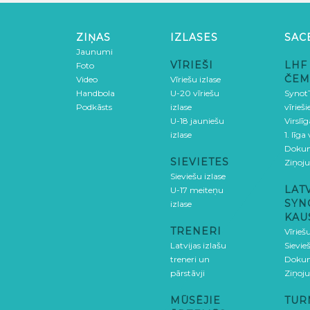
ZIŅAS
IZLASES
SAC
Jaunumi
VĪRIEŠI
LHF
Foto
ČEM
Video
Vīriešu izlase
Handbola
U-20 vīriešu
SynotT
Podkāsts
izlase
vīrieš
U-18 jauniešu
Virslī
izlase
1. līga
Doku
SIEVIETES
Ziņoj
Sieviešu izlase
LAT
U-17 meiteņu
SYN
izlase
KAU
TRENERI
Vīrieš
Latvijas izlašu
Sievie
treneri un
Doku
pārstāvji
Ziņoj
MŪSĒJIE
TUR