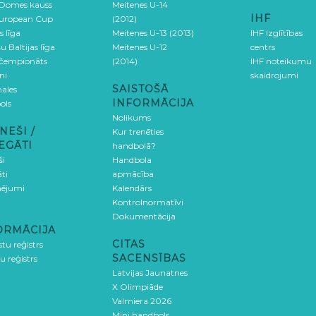
 Domes kauss
Meitenes U-14
IHF
uropean Cup
(2012)
s līga
Meitenes U-13 (2013)
IHF Izglītības
u Baltijas līga
Meitenes U-12
centrs
 čempionāts
(2014)
IHF noteikumu
ni
skaidrojumi
SAISTOŠĀ
ales
INFORMĀCIJA
ols
Nolikums
NEŠI /
Kur trenēties
EGĀTI
handbolā?
ši
Handbola
ti
apmācība
ējumi
Kalendārs
Kontrolnormatīvi
Dokumentācija
ORMĀCIJA
CITAS
stu reģistrs
SACENSĪBAS
u reģistrs
Latvijas Jaunatnes
X Olimpiāde
Valmiera 2026
Mini handbols