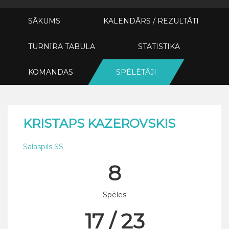
SĀKUMS
KALENDĀRS / REZULTĀTI
TURNĪRA TABULA
STATISTIKA
KOMANDAS
SPĒLĒTĀJI
KRISTAPS KAZEROVSKIS
Salaspils SS
8
Spēles
17 / 23