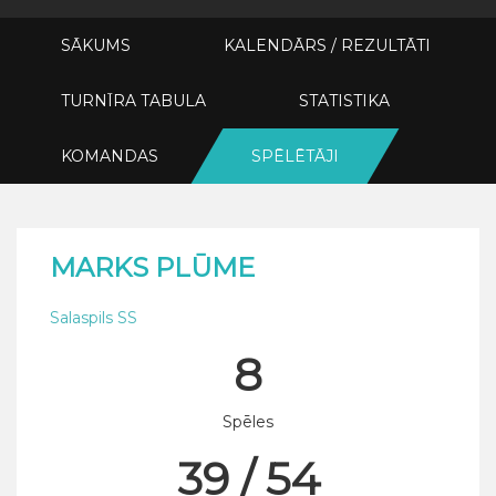
SĀKUMS
KALENDĀRS / REZULTĀTI
TURNĪRA TABULA
STATISTIKA
KOMANDAS
SPĒLĒTĀJI
MARKS PLŪME
Salaspils SS
8
Spēles
39 / 54