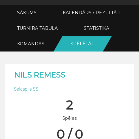
SĀKUMS
KALENDĀRS / REZULTĀTI
TURNĪRA TABULA
STATISTIKA
KOMANDAS
SPĒLĒTĀJI
NILS REMESS
Salaspils SS
2
Spēles
0 / 0