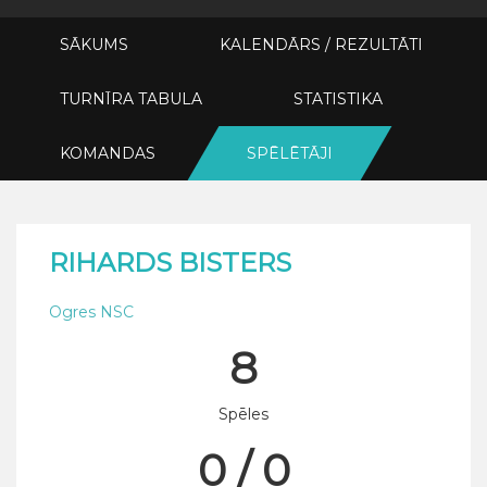
SĀKUMS
KALENDĀRS / REZULTĀTI
TURNĪRA TABULA
STATISTIKA
KOMANDAS
SPĒLĒTĀJI
RIHARDS BISTERS
Ogres NSC
8
Spēles
0 / 0