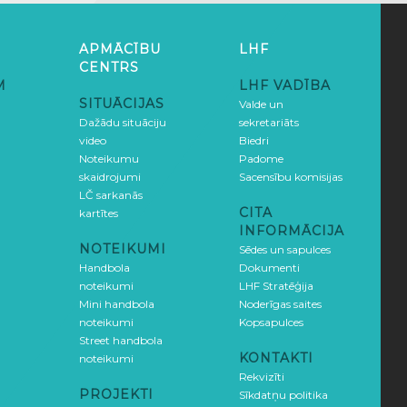
APMĀCĪBU
LHF
CENTRS
M
LHF VADĪBA
SITUĀCIJAS
Valde un
Dažādu situāciju
sekretariāts
video
Biedri
Noteikumu
Padome
skaidrojumi
Sacensību komisijas
LČ sarkanās
CITA
kartītes
INFORMĀCIJA
NOTEIKUMI
Sēdes un sapulces
Handbola
Dokumenti
noteikumi
LHF Stratēģija
Mini handbola
Noderīgas saites
noteikumi
Kopsapulces
Street handbola
KONTAKTI
noteikumi
Rekvizīti
PROJEKTI
Sīkdatņu politika