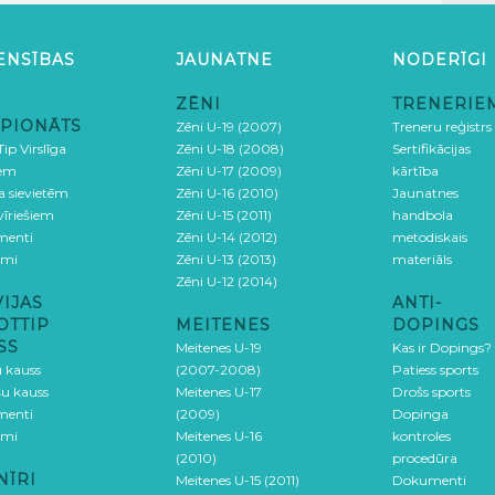
ENSĪBAS
JAUNATNE
NODERĪGI
ZĒNI
TRENERIE
PIONĀTS
Zēni U-19 (2007)
Treneru reģistrs
ip Virslīga
Zēni U-18 (2008)
Sertifikācijas
iem
Zēni U-17 (2009)
kārtība
ga sievietēm
Zēni U-16 (2010)
Jaunatnes
 vīriešiem
Zēni U-15 (2011)
handbola
menti
Zēni U-14 (2012)
metodiskais
umi
Zēni U-13 (2013)
materiāls
Zēni U-12 (2014)
VIJAS
ANTI-
OTTIP
MEITENES
DOPINGS
SS
Meitenes U-19
Kas ir Dopings?
u kauss
(2007-2008)
Patiess sports
šu kauss
Meitenes U-17
Drošs sports
menti
(2009)
Dopinga
umi
Meitenes U-16
kontroles
(2010)
procedūra
NĪRI
Meitenes U-15 (2011)
Dokumenti