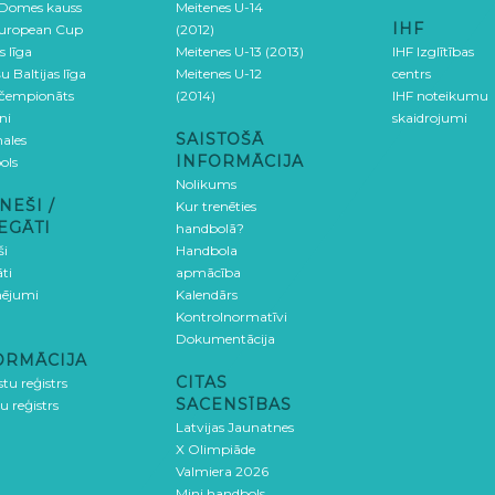
 Domes kauss
Meitenes U-14
IHF
uropean Cup
(2012)
s līga
Meitenes U-13 (2013)
IHF Izglītības
u Baltijas līga
Meitenes U-12
centrs
 čempionāts
(2014)
IHF noteikumu
ni
skaidrojumi
SAISTOŠĀ
ales
INFORMĀCIJA
ols
Nolikums
NEŠI /
Kur trenēties
EGĀTI
handbolā?
ši
Handbola
ti
apmācība
ējumi
Kalendārs
Kontrolnormatīvi
Dokumentācija
ORMĀCIJA
CITAS
stu reģistrs
SACENSĪBAS
u reģistrs
Latvijas Jaunatnes
X Olimpiāde
Valmiera 2026
Mini handbols