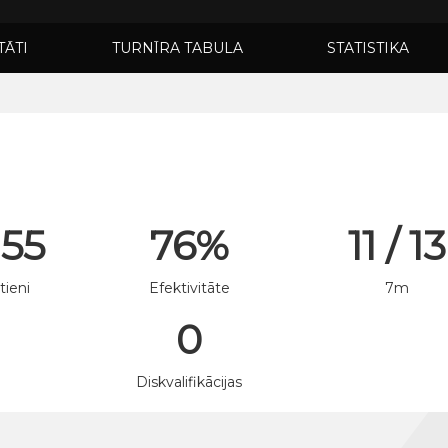
TĀTI
TURNĪRA TABULA
STATISTIKA
 55
76%
11 / 13
tieni
Efektivitāte
7m
0
n
Diskvalifikācijas