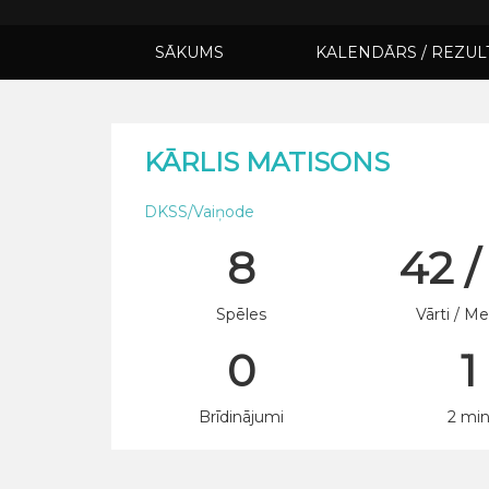
SĀKUMS
KALENDĀRS / REZUL
KĀRLIS MATISONS
DKSS/Vaiņode
8
42 /
Spēles
Vārti / Me
0
1
Brīdinājumi
2 mi