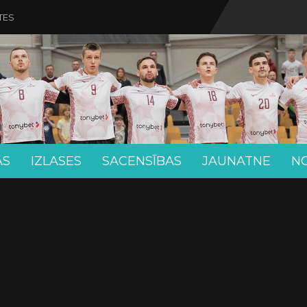
TES
AS
IZLASES
SACENSĪBAS
JAUNATNE
N