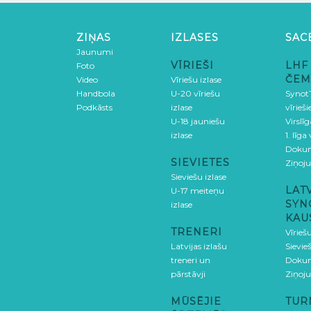
ZIŅAS
IZLASES
SAC
Jaunumi
VĪRIEŠI
LHF
Foto
ČEM
Video
Vīriešu izlase
Handbola
U-20 vīriešu
SynotT
Podkāsts
izlase
vīrieš
U-18 jauniešu
Virslī
izlase
1. līga
Doku
SIEVIETES
Ziņoj
Sieviešu izlase
LAT
U-17 meiteņu
SYN
izlase
KAU
TRENERI
Vīrieš
Latvijas izlašu
Sievie
treneri un
Doku
pārstāvji
Ziņoj
MŪSĒJIE
TUR