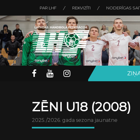
PAR LHF
REKVIZĪTI
NODERĪGAS SAI
ZIŅ
ZĒNI U18 (2008)
2025./2026. gada sezona jaunatne