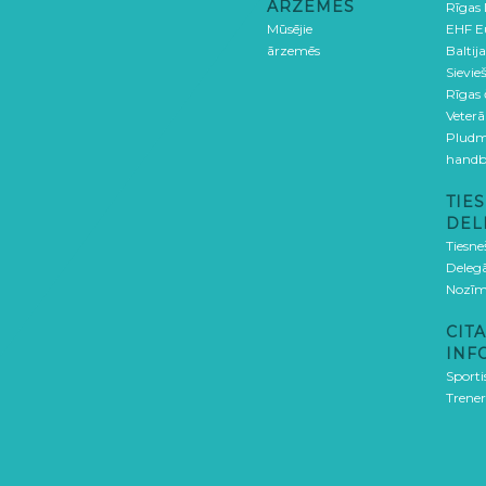
ĀRZEMĒS
Rīgas
Mūsējie
EHF E
ārzemēs
Baltija
Sievieš
Rīgas
Veterā
Pludm
handb
TIES
DEL
Tiesne
Delegā
Nozīm
CITA
INF
Sporti
Trener