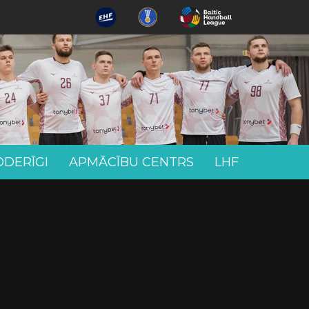
ODERĪGI
APMĀCĪBU CENTRS
LHF