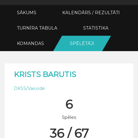
SĀKUMS
KALENDĀRS / REZULTĀTI
TURNĪRA TABULA
STATISTIKA
KOMANDAS
SPĒLĒTĀJI
KRISTS BARUTIS
DKSS/Vaiņode
6
Spēles
36 / 67