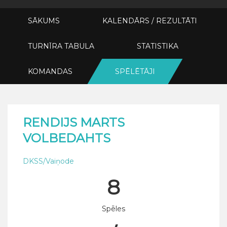
SĀKUMS
KALENDĀRS / REZULTĀTI
TURNĪRA TABULA
STATISTIKA
KOMANDAS
SPĒLĒTĀJI
RENDIJS MARTS
VOLBEDAHTS
DKSS/Vaiņode
8
Spēles