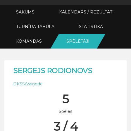
SĀKUMS
KALENDĀRS / REZULTĀTI
TURNĪRA TABULA
STATISTIKA
KOMANDAS
SPĒLĒTĀJI
SERGEJS RODIONOVS
DKSS/Vaiņode
5
Spēles
3 / 4