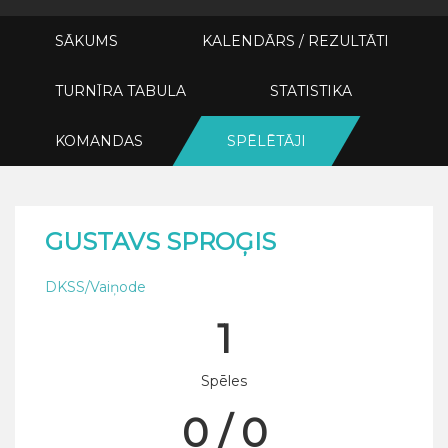
SĀKUMS
KALENDĀRS / REZULTĀTI
TURNĪRA TABULA
STATISTIKA
KOMANDAS
SPĒLĒTĀJI
GUSTAVS SPROĢIS
DKSS/Vaiņode
1
Spēles
0 / 0