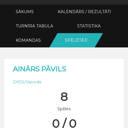
SĀKUMS
KALENDĀRS / REZULTĀTI
TURNĪRA TABULA
STATISTIKA
KOMANDAS
SPĒLĒTĀJI
AINĀRS PĀVILS
DKSS/Vaiņode
8
Spēles
0 / 0