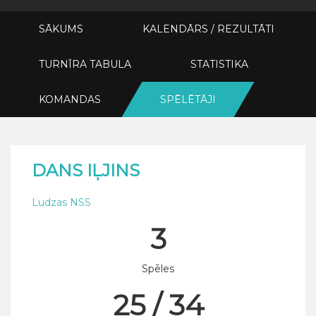
SĀKUMS
KALENDĀRS / REZULTĀTI
TURNĪRA TABULA
STATISTIKA
KOMANDAS
SPĒLĒTĀJI
DANS IĻJINS
Ludzas NSS
3
Spēles
25 / 34