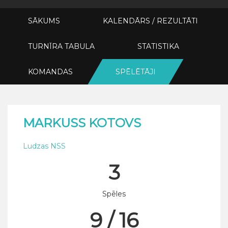
SĀKUMS
KALENDĀRS / REZULTĀTI
TURNĪRA TABULA
STATISTIKA
KOMANDAS
SPĒLĒTĀJI
MARKUSS KOTOVS
Ludzas NSS
3
Spēles
9 / 16