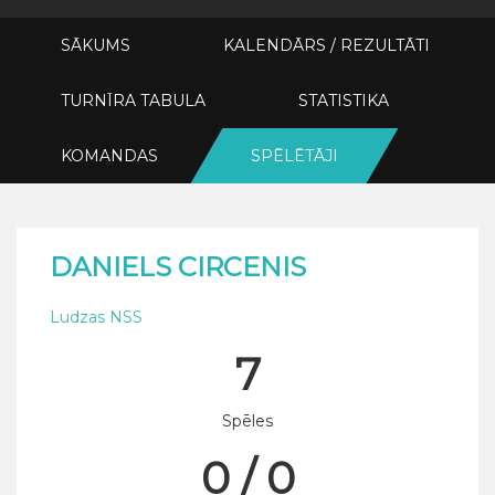
SĀKUMS
KALENDĀRS / REZULTĀTI
TURNĪRA TABULA
STATISTIKA
KOMANDAS
SPĒLĒTĀJI
DANIELS CIRCENIS
Ludzas NSS
7
Spēles
0 / 0