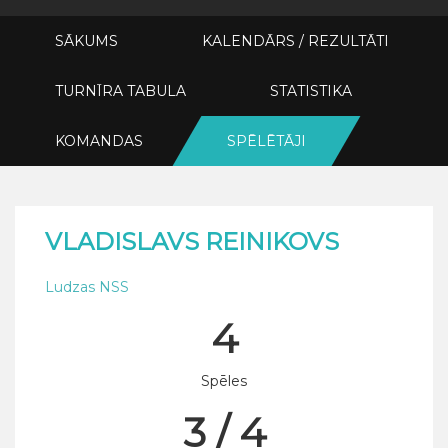
SĀKUMS
KALENDĀRS / REZULTĀTI
TURNĪRA TABULA
STATISTIKA
KOMANDAS
SPĒLĒTĀJI
VLADISLAVS REINIKOVS
Ludzas NSS
4
Spēles
3 / 4