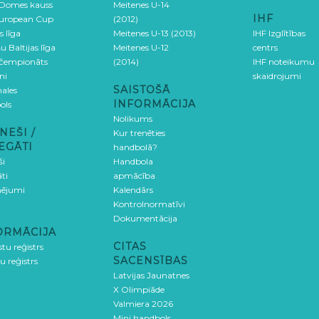
 Domes kauss
Meitenes U-14
IHF
uropean Cup
(2012)
s līga
Meitenes U-13 (2013)
IHF Izglītības
u Baltijas līga
Meitenes U-12
centrs
 čempionāts
(2014)
IHF noteikumu
ni
skaidrojumi
SAISTOŠĀ
ales
INFORMĀCIJA
ols
Nolikums
NEŠI /
Kur trenēties
EGĀTI
handbolā?
ši
Handbola
ti
apmācība
ējumi
Kalendārs
Kontrolnormatīvi
Dokumentācija
ORMĀCIJA
CITAS
stu reģistrs
SACENSĪBAS
u reģistrs
Latvijas Jaunatnes
X Olimpiāde
Valmiera 2026
Mini handbols