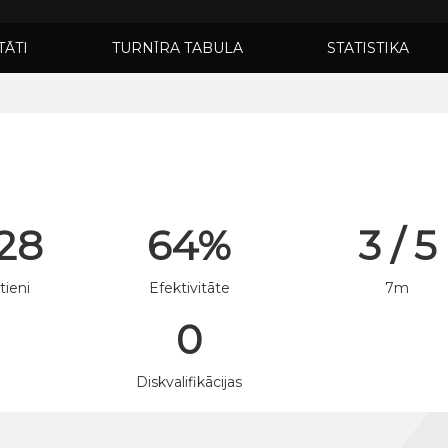
TĀTI
TURNĪRA TABULA
STATISTIKA
 28
64%
3 / 5
tieni
Efektivitāte
7m
0
n
Diskvalifikācijas