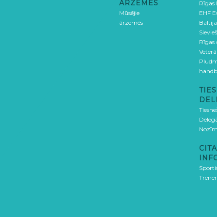
ĀRZEMĒS
Rīgas
Mūsējie
EHF E
ārzemēs
Baltija
Sievieš
Rīgas
Veterā
Pludm
handb
TIES
DEL
Tiesne
Delegā
Nozīm
CITA
INF
Sporti
Trener