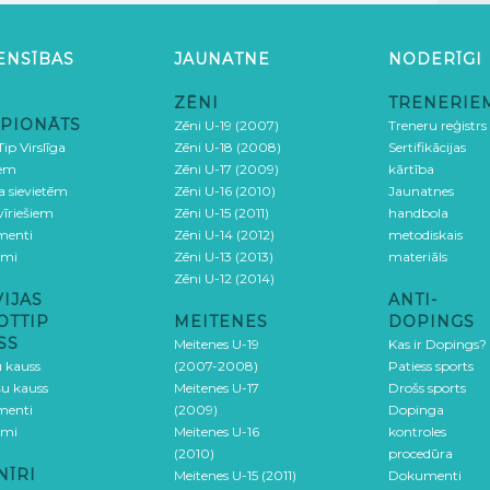
ENSĪBAS
JAUNATNE
NODERĪGI
ZĒNI
TRENERIE
PIONĀTS
Zēni U-19 (2007)
Treneru reģistrs
ip Virslīga
Zēni U-18 (2008)
Sertifikācijas
iem
Zēni U-17 (2009)
kārtība
ga sievietēm
Zēni U-16 (2010)
Jaunatnes
 vīriešiem
Zēni U-15 (2011)
handbola
menti
Zēni U-14 (2012)
metodiskais
umi
Zēni U-13 (2013)
materiāls
Zēni U-12 (2014)
VIJAS
ANTI-
OTTIP
MEITENES
DOPINGS
SS
Meitenes U-19
Kas ir Dopings?
u kauss
(2007-2008)
Patiess sports
šu kauss
Meitenes U-17
Drošs sports
menti
(2009)
Dopinga
umi
Meitenes U-16
kontroles
(2010)
procedūra
NĪRI
Meitenes U-15 (2011)
Dokumenti