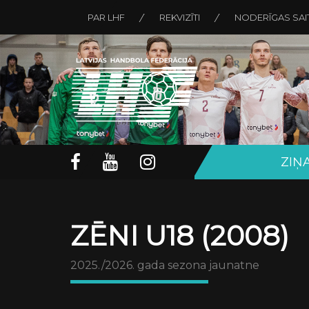
PAR LHF
REKVIZĪTI
NODERĪGAS SAI
ZIŅ
ZĒNI U18 (2008)
2025./2026. gada sezona jaunatne