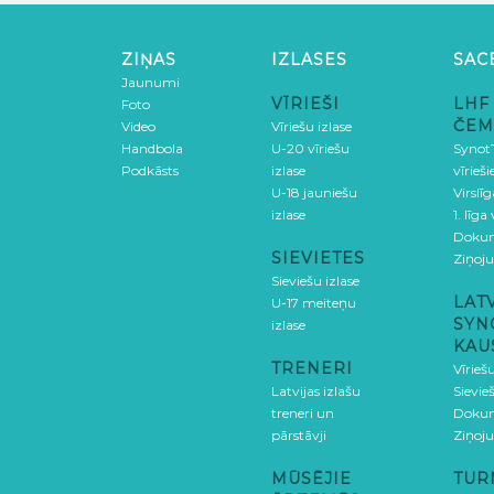
ZIŅAS
IZLASES
SAC
Jaunumi
VĪRIEŠI
LHF
Foto
ČEM
Video
Vīriešu izlase
Handbola
U-20 vīriešu
SynotT
Podkāsts
izlase
vīrieš
U-18 jauniešu
Virslī
izlase
1. līga
Doku
SIEVIETES
Ziņoj
Sieviešu izlase
LAT
U-17 meiteņu
SYN
izlase
KAU
TRENERI
Vīrieš
Latvijas izlašu
Sievie
treneri un
Doku
pārstāvji
Ziņoj
MŪSĒJIE
TUR