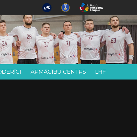
ODERĪGI
APMĀCĪBU CENTRS
LHF