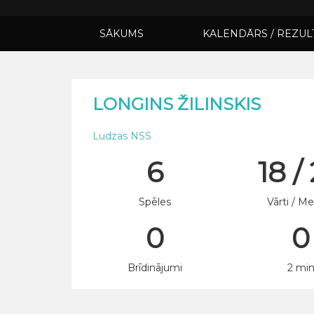
SĀKUMS
KALENDĀRS / REZUL
LONGINS ŽILINSKIS
Ludzas NSS
6
18 /
Spēles
Vārti / Me
0
0
Brīdinājumi
2 mi