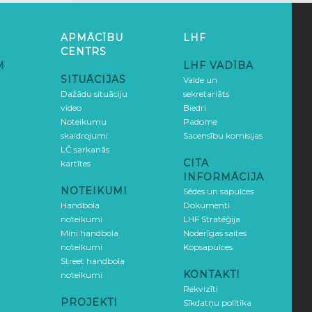
APMĀCĪBU
LHF
CENTRS
M
LHF VADĪBA
SITUĀCIJAS
Valde un
Dažādu situāciju
sekretariāts
video
Biedri
Noteikumu
Padome
skaidrojumi
Sacensību komisijas
LČ sarkanās
CITA
kartītes
INFORMĀCIJA
NOTEIKUMI
Sēdes un sapulces
Handbola
Dokumenti
noteikumi
LHF Stratēģija
Mini handbola
Noderīgas saites
noteikumi
Kopsapulces
Street handbola
KONTAKTI
noteikumi
Rekvizīti
PROJEKTI
Sīkdatņu politika