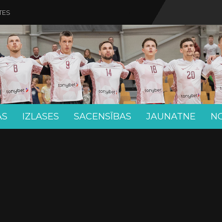
TES
AS
IZLASES
SACENSĪBAS
JAUNATNE
N