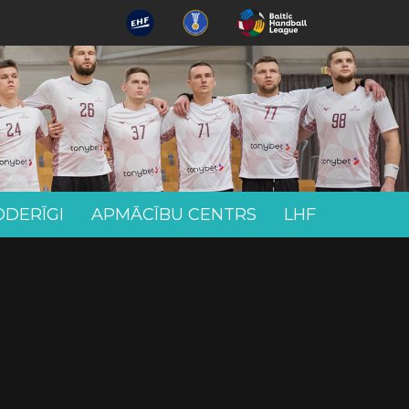
ODERĪGI
APMĀCĪBU CENTRS
LHF