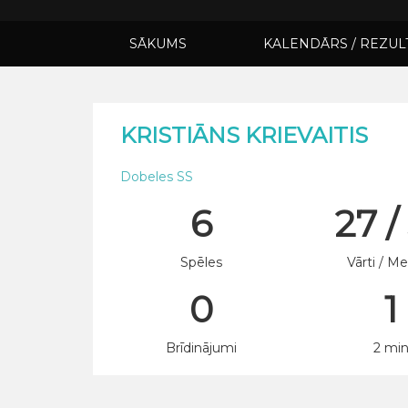
SĀKUMS
KALENDĀRS / REZUL
KRISTIĀNS KRIEVAITIS
Dobeles SS
6
27 /
Spēles
Vārti / Me
0
1
Brīdinājumi
2 mi