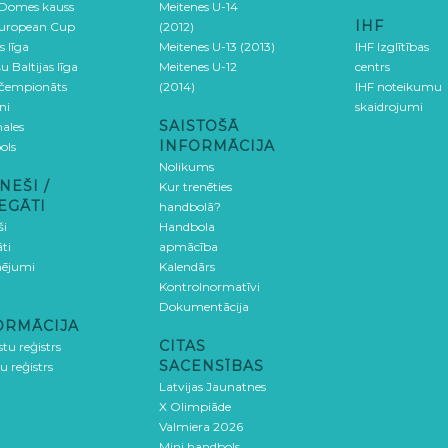
 Domes kauss
Meitenes U-14
IHF
uropean Cup
(2012)
s līga
Meitenes U-13 (2013)
IHF Izglītības
u Baltijas līga
Meitenes U-12
centrs
 čempionāts
(2014)
IHF noteikumu
ni
skaidrojumi
SAISTOŠĀ
ales
INFORMĀCIJA
ols
Nolikums
NEŠI /
Kur trenēties
EGĀTI
handbolā?
ši
Handbola
ti
apmācība
ējumi
Kalendārs
Kontrolnormatīvi
Dokumentācija
ORMĀCIJA
CITAS
stu reģistrs
SACENSĪBAS
u reģistrs
Latvijas Jaunatnes
X Olimpiāde
Valmiera 2026
Mini handbols