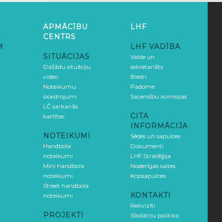
APMĀCĪBU
LHF
CENTRS
M
LHF VADĪBA
SITUĀCIJAS
Valde un
Dažādu situāciju
sekretariāts
video
Biedri
Noteikumu
Padome
skaidrojumi
Sacensību komisijas
LČ sarkanās
CITA
kartītes
INFORMĀCIJA
NOTEIKUMI
Sēdes un sapulces
Handbola
Dokumenti
noteikumi
LHF Stratēģija
Mini handbola
Noderīgas saites
noteikumi
Kopsapulces
Street handbola
KONTAKTI
noteikumi
Rekvizīti
PROJEKTI
Sīkdatņu politika