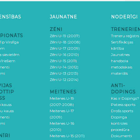
ENSĪBAS
JAUNATNE
NODERĪGI
ZĒNI
TRENERIE
PIONĀTS
Zēni U-19 (2007)
Treneru reģistrs
ip Virslīga
Zēni U-18 (2008)
Sertifikācijas
iem
Zēni U-17 (2009)
kārtība
ga sievietēm
Zēni U-16 (2010)
Jaunatnes
 vīriešiem
Zēni U-15 (2011)
handbola
menti
Zēni U-14 (2012)
metodiskais
umi
Zēni U-13 (2013)
materiāls
Zēni U-12 (2014)
VIJAS
ANTI-
OTTIP
MEITENES
DOPINGS
SS
Meitenes U-19
Kas ir Dopings?
u kauss
(2007-2008)
Patiess sports
šu kauss
Meitenes U-17
Drošs sports
menti
(2009)
Dopinga
umi
Meitenes U-16
kontroles
(2010)
procedūra
NĪRI
Meitenes U-15 (2011)
Dokumenti