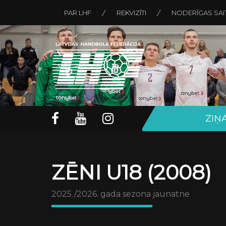
PAR LHF
REKVIZĪTI
NODERĪGAS SAI
ZIŅ
ZĒNI U18 (2008)
2025./2026. gada sezona jaunatne