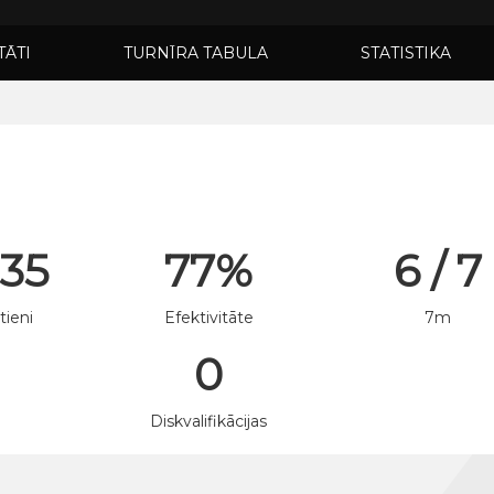
TĀTI
TURNĪRA TABULA
STATISTIKA
 35
77%
6 / 7
tieni
Efektivitāte
7m
0
n
Diskvalifikācijas