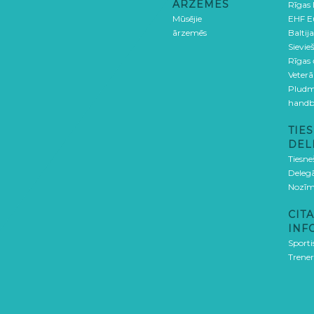
ĀRZEMĒS
Rīgas
Mūsējie
EHF E
ārzemēs
Baltija
Sievieš
Rīgas
Veterā
Pludm
handb
TIES
DEL
Tiesne
Delegā
Nozīm
CITA
INF
Sporti
Trener