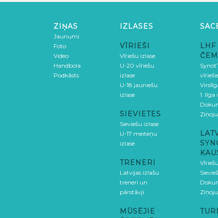
ZIŅAS
IZLASES
SAC
Jaunumi
VĪRIEŠI
LHF
Foto
ČEM
Video
Vīriešu izlase
Handbola
U-20 vīriešu
SynotT
Podkāsts
izlase
vīrieš
U-18 jauniešu
Virslī
izlase
1. līga
Doku
SIEVIETES
Ziņoj
Sieviešu izlase
LAT
U-17 meiteņu
SYN
izlase
KAU
TRENERI
Vīrieš
Latvijas izlašu
Sievie
treneri un
Doku
pārstāvji
Ziņoj
MŪSĒJIE
TUR