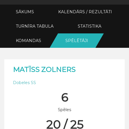
SĀKUMS
KALENDĀRS / REZULTĀTI
TURNĪRA TABULA
STATISTIKA
KOMANDAS
SPĒLĒTĀJI
MATĪSS ZOLNERS
Dobeles SS
6
Spēles
20 / 25