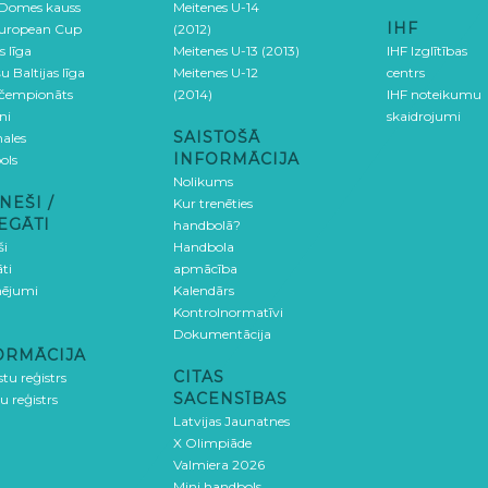
 Domes kauss
Meitenes U-14
IHF
uropean Cup
(2012)
s līga
Meitenes U-13 (2013)
IHF Izglītības
u Baltijas līga
Meitenes U-12
centrs
 čempionāts
(2014)
IHF noteikumu
ni
skaidrojumi
SAISTOŠĀ
ales
INFORMĀCIJA
ols
Nolikums
NEŠI /
Kur trenēties
EGĀTI
handbolā?
ši
Handbola
ti
apmācība
ējumi
Kalendārs
Kontrolnormatīvi
Dokumentācija
ORMĀCIJA
CITAS
stu reģistrs
SACENSĪBAS
u reģistrs
Latvijas Jaunatnes
X Olimpiāde
Valmiera 2026
Mini handbols