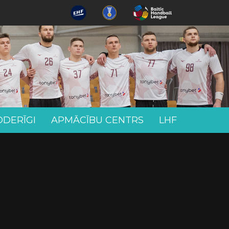
ODERĪGI
APMĀCĪBU CENTRS
LHF