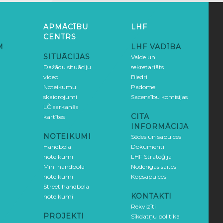
APMĀCĪBU
LHF
CENTRS
M
LHF VADĪBA
SITUĀCIJAS
Valde un
Dažādu situāciju
sekretariāts
video
Biedri
Noteikumu
Padome
skaidrojumi
Sacensību komisijas
LČ sarkanās
CITA
kartītes
INFORMĀCIJA
NOTEIKUMI
Sēdes un sapulces
Handbola
Dokumenti
noteikumi
LHF Stratēģija
Mini handbola
Noderīgas saites
noteikumi
Kopsapulces
Street handbola
KONTAKTI
noteikumi
Rekvizīti
PROJEKTI
Sīkdatņu politika