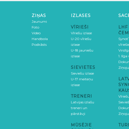
ZIŅAS
IZLASES
SAC
Jaunumi
VĪRIEŠI
LHF
Foto
ČEM
Video
Vīriešu izlase
Handbola
U-20 vīriešu
SynotT
Podkāsts
izlase
vīrieš
U-18 jauniešu
Virslī
izlase
1. līga
Doku
SIEVIETES
Ziņoj
Sieviešu izlase
LAT
U-17 meiteņu
SYN
izlase
KAU
TRENERI
Vīrieš
Latvijas izlašu
Sievie
treneri un
Doku
pārstāvji
Ziņoj
MŪSĒJIE
TUR