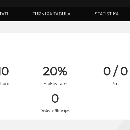
TĀTI
TURNĪRA TABULA
STATISTIKA
10
20%
0 / 0
tieni
Efektivitāte
7m
0
n
Diskvalifikācijas