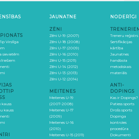
ENSĪBAS
JAUNATNE
NODERĪGI
ZĒNI
TRENERIE
PIONĀTS
Zēni U-19 (2007)
Treneru reģistrs
ip Virslīga
Zēni U-18 (2008)
Sertifikācijas
iem
Zēni U-17 (2009)
kārtība
ga sievietēm
Zēni U-16 (2010)
Jaunatnes
 vīriešiem
Zēni U-15 (2011)
handbola
menti
Zēni U-14 (2012)
metodiskais
umi
Zēni U-13 (2013)
materiāls
Zēni U-12 (2014)
VIJAS
ANTI-
OTTIP
MEITENES
DOPINGS
SS
Meitenes U-19
Kas ir Dopings?
u kauss
(2007-2008)
Patiess sports
šu kauss
Meitenes U-17
Drošs sports
menti
(2009)
Dopinga
umi
Meitenes U-16
kontroles
(2010)
procedūra
NĪRI
Meitenes U-15 (2011)
Dokumenti