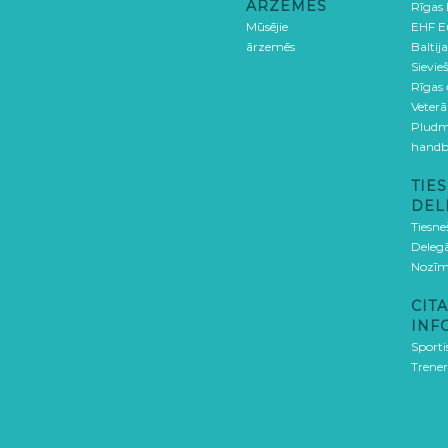
ĀRZEMĒS
Rīgas
Mūsējie
EHF E
ārzemēs
Baltija
Sievieš
Rīgas
Veterā
Pludm
handb
TIES
DEL
Tiesne
Delegā
Nozīm
CITA
INF
Sporti
Trener