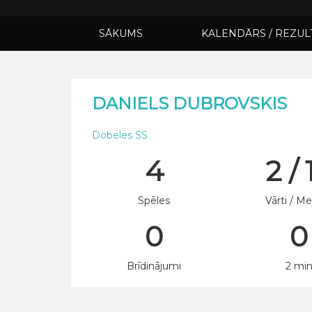
SĀKUMS
KALENDĀRS / REZUL
DANIELS DUBROVSKIS
Dobeles SS
4
2 / 
Spēles
Vārti / Me
0
0
Brīdinājumi
2 mi