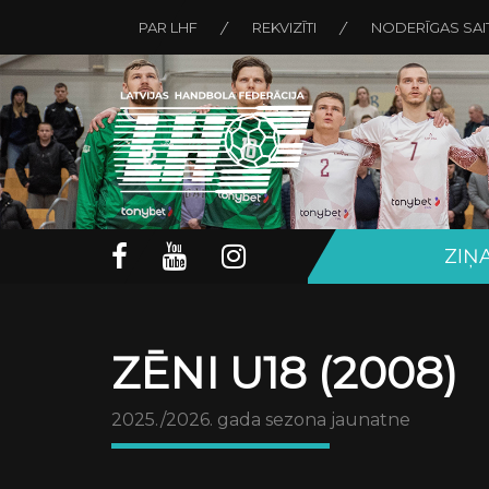
PAR LHF
REKVIZĪTI
NODERĪGAS SAI
ZIŅ
ZĒNI U18 (2008)
2025./2026. gada sezona jaunatne