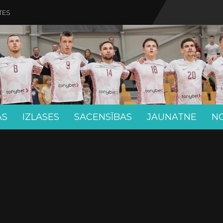
TES
AS
IZLASES
SACENSĪBAS
JAUNATNE
N