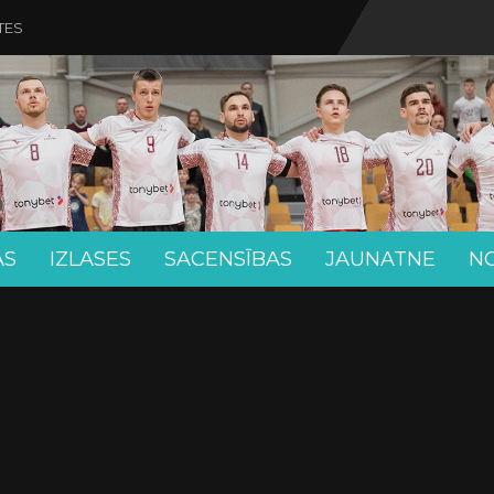
TES
AS
IZLASES
SACENSĪBAS
JAUNATNE
N