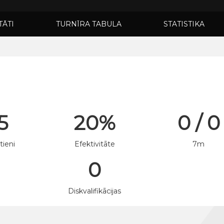
TĀTI
TURNĪRA TABULA
STATISTIKA
 5
20%
0 / 0
tieni
Efektivitāte
7m
0
n
Diskvalifikācijas