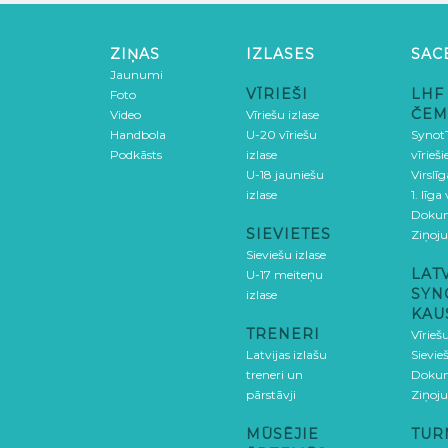
ZIŅAS
IZLASES
SAC
Jaunumi
VĪRIEŠI
LHF
Foto
ČEM
Video
Vīriešu izlase
Handbola
U-20 vīriešu
SynotT
Podkāsts
izlase
vīrieš
U-18 jauniešu
Virslī
izlase
1. līga
Doku
SIEVIETES
Ziņoj
Sieviešu izlase
LAT
U-17 meiteņu
SYN
izlase
KAU
TRENERI
Vīrieš
Latvijas izlašu
Sievie
treneri un
Doku
pārstāvji
Ziņoj
MŪSĒJIE
TUR