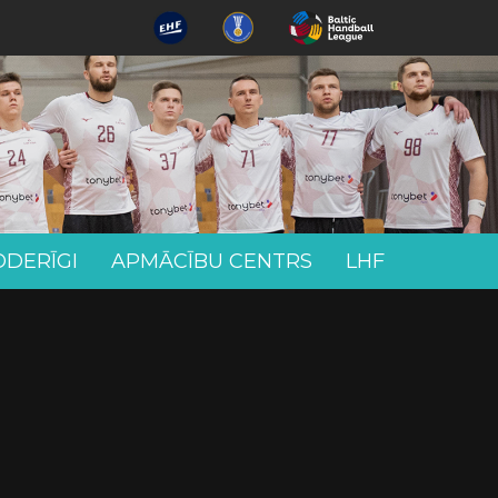
ODERĪGI
APMĀCĪBU CENTRS
LHF