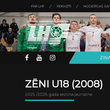
PAR LHF
REKVIZĪTI
NODERĪGAS SAI
ZIŅ
ZĒNI U18 (2008)
2025./2026. gada sezona jaunatne