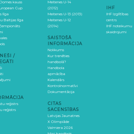
 Domes kauss
Meitenes U-14
IHF
uropean Cup
(2012)
s līga
Meitenes U-13 (2013)
IHF Izglītības
u Baltijas līga
Meitenes U-12
centrs
 čempionāts
(2014)
IHF noteikumu
ni
skaidrojumi
SAISTOŠĀ
ales
INFORMĀCIJA
ols
Nolikums
NEŠI /
Kur trenēties
EGĀTI
handbolā?
ši
Handbola
ti
apmācība
ējumi
Kalendārs
Kontrolnormatīvi
Dokumentācija
ORMĀCIJA
CITAS
stu reģistrs
SACENSĪBAS
u reģistrs
Latvijas Jaunatnes
X Olimpiāde
Valmiera 2026
Mini handbols