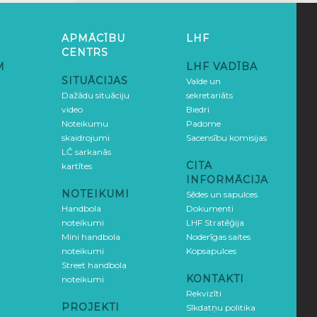
APMĀCĪBU
LHF
CENTRS
M
LHF VADĪBA
SITUĀCIJAS
Valde un
Dažādu situāciju
sekretariāts
video
Biedri
Noteikumu
Padome
skaidrojumi
Sacensību komisijas
LČ sarkanās
CITA
kartītes
INFORMĀCIJA
NOTEIKUMI
Sēdes un sapulces
Handbola
Dokumenti
noteikumi
LHF Stratēģija
Mini handbola
Noderīgas saites
noteikumi
Kopsapulces
Street handbola
KONTAKTI
noteikumi
Rekvizīti
PROJEKTI
Sīkdatņu politika