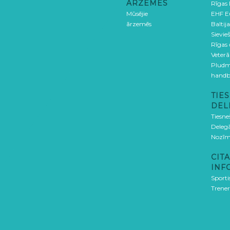
ĀRZEMĒS
Rīgas
Mūsējie
EHF E
ārzemēs
Baltija
Sievieš
Rīgas
Veterā
Pludm
handb
TIES
DEL
Tiesne
Delegā
Nozīm
CITA
INF
Sporti
Trener