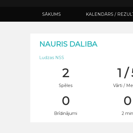
SĀKUMS
KALENDĀRS / REZUL
NAURIS DALIBA
Ludzas NSS
2
1 /
Spēles
Vārti / Me
0
0
Brīdinājumi
2 mi