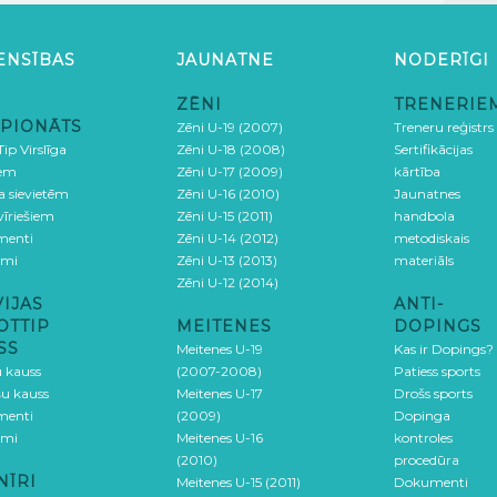
ENSĪBAS
JAUNATNE
NODERĪGI
ZĒNI
TRENERIE
PIONĀTS
Zēni U-19 (2007)
Treneru reģistrs
ip Virslīga
Zēni U-18 (2008)
Sertifikācijas
iem
Zēni U-17 (2009)
kārtība
ga sievietēm
Zēni U-16 (2010)
Jaunatnes
 vīriešiem
Zēni U-15 (2011)
handbola
menti
Zēni U-14 (2012)
metodiskais
umi
Zēni U-13 (2013)
materiāls
Zēni U-12 (2014)
VIJAS
ANTI-
OTTIP
MEITENES
DOPINGS
SS
Meitenes U-19
Kas ir Dopings?
u kauss
(2007-2008)
Patiess sports
šu kauss
Meitenes U-17
Drošs sports
menti
(2009)
Dopinga
umi
Meitenes U-16
kontroles
(2010)
procedūra
NĪRI
Meitenes U-15 (2011)
Dokumenti