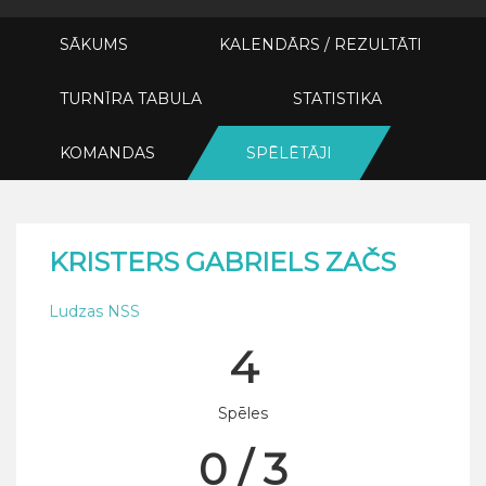
SĀKUMS
KALENDĀRS / REZULTĀTI
TURNĪRA TABULA
STATISTIKA
KOMANDAS
SPĒLĒTĀJI
KRISTERS GABRIELS ZAČS
Ludzas NSS
4
Spēles
0 / 3