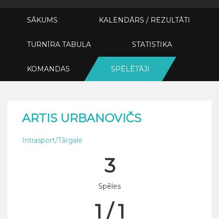
SĀKUMS
KALENDĀRS / REZULTĀTI
TURNĪRA TABULA
STATISTIKA
KOMANDAS
SPĒLĒTĀJI
ARTIS URBANOVIČS
Intrasport/Tārgale
3
Spēles
1 / 1