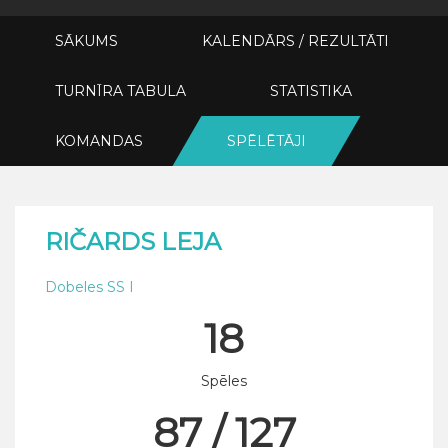
SĀKUMS
KALENDĀRS / REZULTĀTI
TURNĪRA TABULA
STATISTIKA
KOMANDAS
SPĒLĒTĀJI
RIČARDS LEJA
Dobeles SS I
18
Spēles
87 / 127