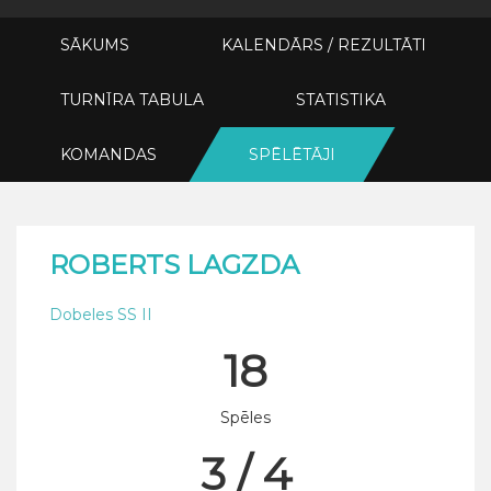
SĀKUMS
KALENDĀRS / REZULTĀTI
TURNĪRA TABULA
STATISTIKA
KOMANDAS
SPĒLĒTĀJI
ROBERTS LAGZDA
Dobeles SS II
18
Spēles
3 / 4