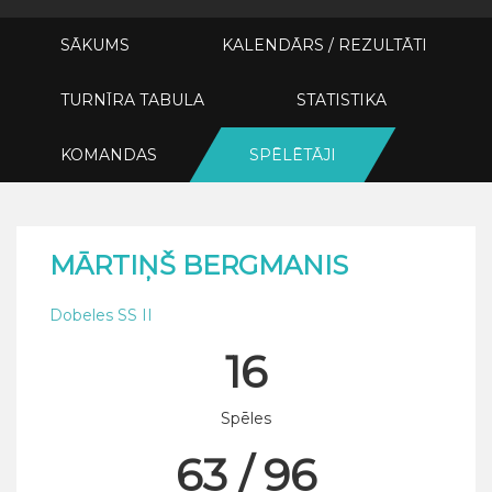
SĀKUMS
KALENDĀRS / REZULTĀTI
TURNĪRA TABULA
STATISTIKA
KOMANDAS
SPĒLĒTĀJI
MĀRTIŅŠ BERGMANIS
Dobeles SS II
16
Spēles
63 / 96