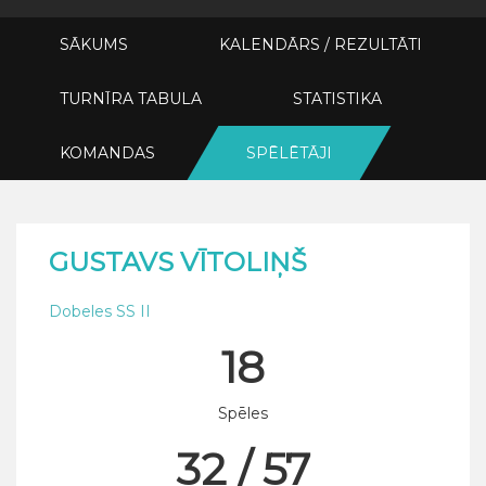
SĀKUMS
KALENDĀRS / REZULTĀTI
TURNĪRA TABULA
STATISTIKA
KOMANDAS
SPĒLĒTĀJI
GUSTAVS VĪTOLIŅŠ
Dobeles SS II
18
Spēles
32 / 57