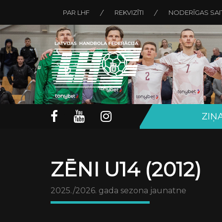
PAR LHF
REKVIZĪTI
NODERĪGAS SAI
ZIŅ
ZĒNI U14 (2012)
2025./2026. gada sezona jaunatne