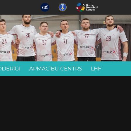
ODERĪGI
APMĀCĪBU CENTRS
LHF