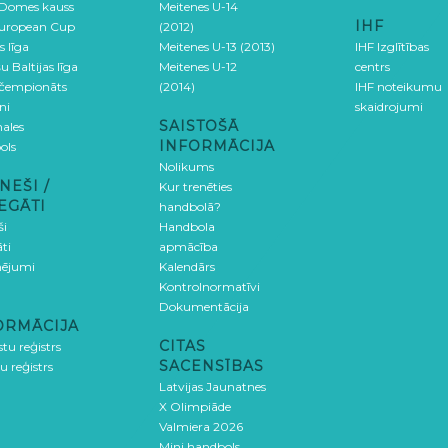
 Domes kauss
Meitenes U-14
IHF
uropean Cup
(2012)
s līga
Meitenes U-13 (2013)
IHF Izglītības
u Baltijas līga
Meitenes U-12
centrs
 čempionāts
(2014)
IHF noteikumu
ni
skaidrojumi
SAISTOŠĀ
ales
INFORMĀCIJA
ols
Nolikums
NEŠI /
Kur trenēties
EGĀTI
handbolā?
ši
Handbola
ti
apmācība
ējumi
Kalendārs
Kontrolnormatīvi
Dokumentācija
ORMĀCIJA
CITAS
stu reģistrs
SACENSĪBAS
u reģistrs
Latvijas Jaunatnes
X Olimpiāde
Valmiera 2026
Mini handbols