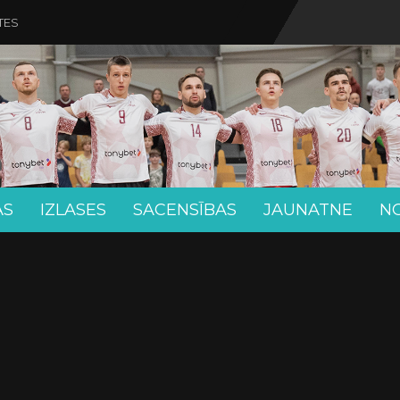
TES
AS
IZLASES
SACENSĪBAS
JAUNATNE
N