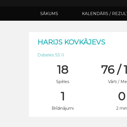
SĀKUMS
KALENDĀRS / REZUL
HARIJS KOVKĀJEVS
Dobeles SS II
18
76 / 
Spēles
Vārti / Me
1
0
Brīdinājumi
2 mi