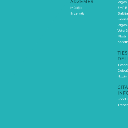
ĀRZEMĒS
Rīgas
Mūsējie
EHF E
ārzemēs
Baltija
Sievieš
Rīgas
Veterā
Pludm
handb
TIES
DEL
Tiesne
Delegā
Nozīm
CITA
INF
Sporti
Trener