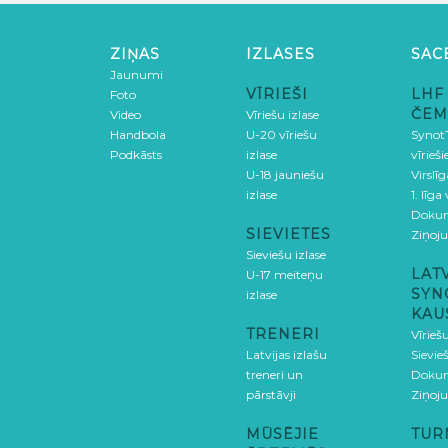
ZIŅAS
IZLASES
SAC
Jaunumi
VĪRIEŠI
LHF
Foto
ČEM
Video
Vīriešu izlase
Handbola
U-20 vīriešu
SynotT
Podkāsts
izlase
vīrieš
U-18 jauniešu
Virslī
izlase
1. līga
Doku
SIEVIETES
Ziņoj
Sieviešu izlase
LAT
U-17 meiteņu
SYN
izlase
KAU
TRENERI
Vīrieš
Latvijas izlašu
Sievie
treneri un
Doku
pārstāvji
Ziņoj
MŪSĒJIE
TUR