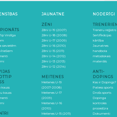
ENSĪBAS
JAUNATNE
NODERĪGI
ZĒNI
TRENERIE
PIONĀTS
Zēni U-19 (2007)
Treneru reģistrs
ip Virslīga
Zēni U-18 (2008)
Sertifikācijas
iem
Zēni U-17 (2009)
kārtība
ga sievietēm
Zēni U-16 (2010)
Jaunatnes
 vīriešiem
Zēni U-15 (2011)
handbola
menti
Zēni U-14 (2012)
metodiskais
umi
Zēni U-13 (2013)
materiāls
Zēni U-12 (2014)
VIJAS
ANTI-
OTTIP
MEITENES
DOPINGS
SS
Meitenes U-19
Kas ir Dopings?
u kauss
(2007-2008)
Patiess sports
šu kauss
Meitenes U-17
Drošs sports
menti
(2009)
Dopinga
umi
Meitenes U-16
kontroles
(2010)
procedūra
NĪRI
Meitenes U-15 (2011)
Dokumenti