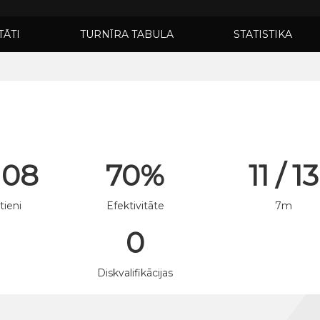
TĀTI
TURNĪRA TABULA
STATISTIKA
108
70%
11 / 13
tieni
Efektivitāte
7m
0
n
Diskvalifikācijas