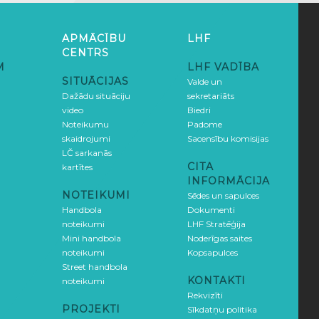
APMĀCĪBU
LHF
CENTRS
M
LHF VADĪBA
SITUĀCIJAS
Valde un
Dažādu situāciju
sekretariāts
video
Biedri
Noteikumu
Padome
skaidrojumi
Sacensību komisijas
LČ sarkanās
CITA
kartītes
INFORMĀCIJA
NOTEIKUMI
Sēdes un sapulces
Handbola
Dokumenti
noteikumi
LHF Stratēģija
Mini handbola
Noderīgas saites
noteikumi
Kopsapulces
Street handbola
KONTAKTI
noteikumi
Rekvizīti
PROJEKTI
Sīkdatņu politika