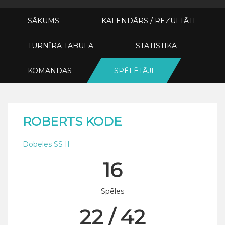
SĀKUMS
KALENDĀRS / REZULTĀTI
TURNĪRA TABULA
STATISTIKA
KOMANDAS
SPĒLĒTĀJI
ROBERTS KODE
Dobeles SS II
16
Spēles
22 / 42