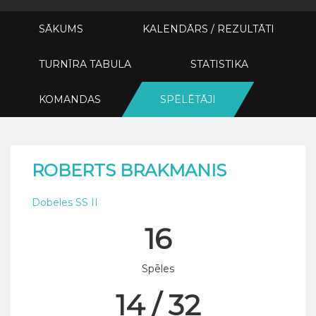
SĀKUMS
KALENDĀRS / REZULTĀTI
TURNĪRA TABULA
STATISTIKA
KOMANDAS
SPĒLĒTĀJI
ROBERTS BRAKMANIS
Dobeles SS II
16
Spēles
14 / 32