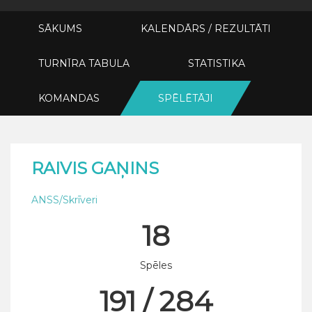
SĀKUMS
KALENDĀRS / REZULTĀTI
TURNĪRA TABULA
STATISTIKA
KOMANDAS
SPĒLĒTĀJI
RAIVIS GAŅINS
ANSS/Skrīveri
18
Spēles
191 / 284