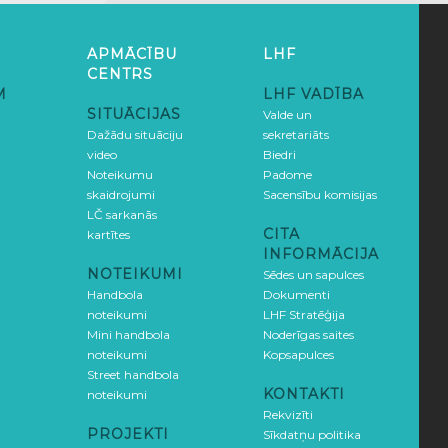
APMĀCĪBU
LHF
CENTRS
M
LHF VADĪBA
SITUĀCIJAS
Valde un
Dažādu situāciju
sekretariāts
video
Biedri
Noteikumu
Padome
skaidrojumi
Sacensību komisijas
LČ sarkanās
CITA
kartītes
INFORMĀCIJA
NOTEIKUMI
Sēdes un sapulces
Handbola
Dokumenti
noteikumi
LHF Stratēģija
Mini handbola
Noderīgas saites
noteikumi
Kopsapulces
Street handbola
KONTAKTI
noteikumi
Rekvizīti
PROJEKTI
Sīkdatņu politika