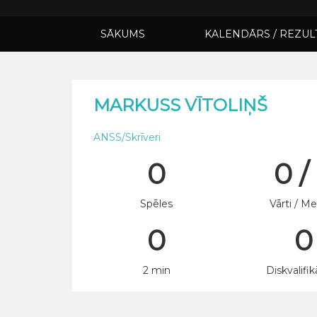
SĀKUMS
KALENDĀRS / REZUL
MARKUSS VĪTOLIŅŠ
ANSS/Skrīveri
0
0 /
Spēles
Vārti / Me
0
0
2 min
Diskvalifik