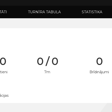
TĀTI
TURNĪRA TABULA
STATISTIKA
 0
0 / 0
0
tieni
7m
Brīdinājumi
ācijas