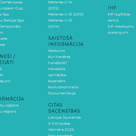
 Domes kauss
Meitenes U-14
IHF
uropean Cup
(2012)
s līga
Meitenes U-13 (2013)
IHF Izglītības
u Baltijas līga
Meitenes U-12
centrs
 čempionāts
(2014)
IHF noteikumu
ni
skaidrojumi
SAISTOŠĀ
ales
INFORMĀCIJA
ols
Nolikums
NEŠI /
Kur trenēties
EGĀTI
handbolā?
ši
Handbola
ti
apmācība
ējumi
Kalendārs
Kontrolnormatīvi
Dokumentācija
ORMĀCIJA
CITAS
stu reģistrs
SACENSĪBAS
u reģistrs
Latvijas Jaunatnes
X Olimpiāde
Valmiera 2026
Mini handbols