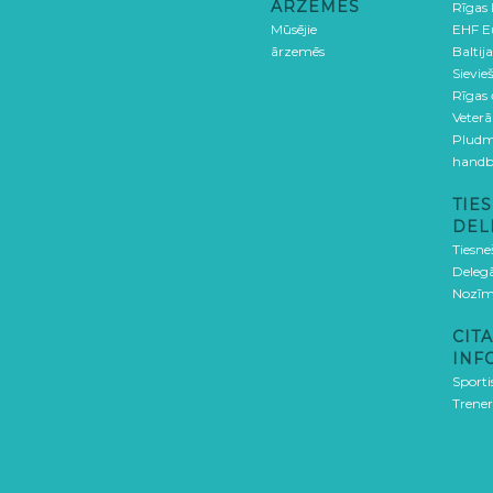
ĀRZEMĒS
Rīgas
Mūsējie
EHF E
ārzemēs
Baltija
Sievieš
Rīgas
Veterā
Pludm
handb
TIES
DEL
Tiesne
Delegā
Nozīm
CITA
INF
Sporti
Trener