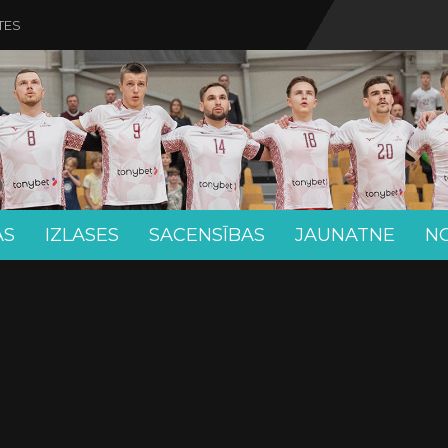
TES
AS
IZLASES
SACENSĪBAS
JAUNATNE
N