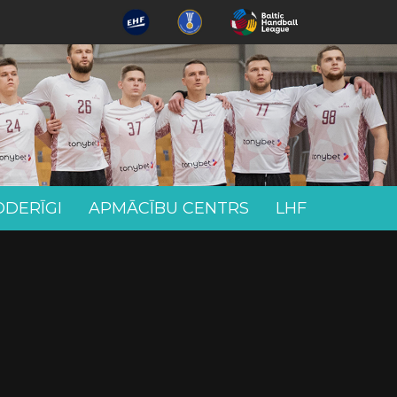
ODERĪGI
APMĀCĪBU CENTRS
LHF