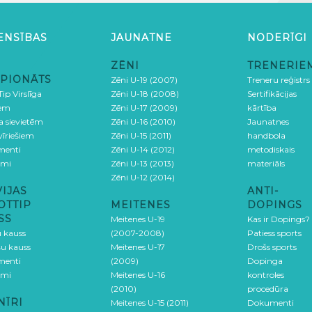
ENSĪBAS
JAUNATNE
NODERĪGI
ZĒNI
TRENERIE
PIONĀTS
Zēni U-19 (2007)
Treneru reģistrs
ip Virslīga
Zēni U-18 (2008)
Sertifikācijas
iem
Zēni U-17 (2009)
kārtība
ga sievietēm
Zēni U-16 (2010)
Jaunatnes
 vīriešiem
Zēni U-15 (2011)
handbola
menti
Zēni U-14 (2012)
metodiskais
umi
Zēni U-13 (2013)
materiāls
Zēni U-12 (2014)
VIJAS
ANTI-
OTTIP
MEITENES
DOPINGS
SS
Meitenes U-19
Kas ir Dopings?
u kauss
(2007-2008)
Patiess sports
šu kauss
Meitenes U-17
Drošs sports
menti
(2009)
Dopinga
umi
Meitenes U-16
kontroles
(2010)
procedūra
NĪRI
Meitenes U-15 (2011)
Dokumenti