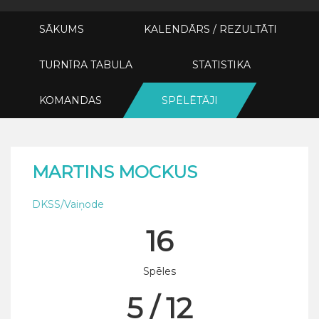
SĀKUMS
KALENDĀRS / REZULTĀTI
TURNĪRA TABULA
STATISTIKA
KOMANDAS
SPĒLĒTĀJI
MARTINS MOCKUS
DKSS/Vaiņode
16
Spēles
5 / 12