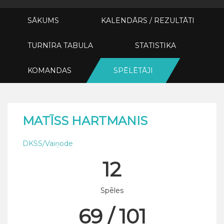
SĀKUMS
KALENDĀRS / REZULTĀTI
TURNĪRA TABULA
STATISTIKA
KOMANDAS
SPĒLĒTĀJI
MATĪSS HARTMANIS
DKSS/Vaiņode
12
Spēles
69 / 101