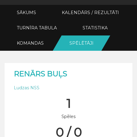
SĀKUMS
KALENDĀRS / REZULTĀTI
TURNĪRA TABULA
STATISTIKA
KOMANDAS
SPĒLĒTĀJI
RENĀRS BUĻS
Ludzas NSS
1
Spēles
0 / 0