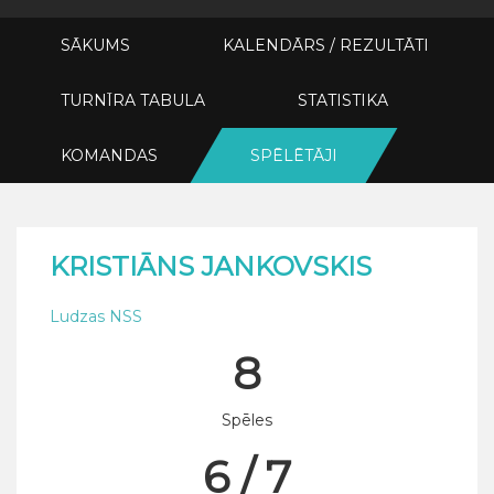
SĀKUMS
KALENDĀRS / REZULTĀTI
TURNĪRA TABULA
STATISTIKA
KOMANDAS
SPĒLĒTĀJI
KRISTIĀNS JANKOVSKIS
Ludzas NSS
8
Spēles
6 / 7