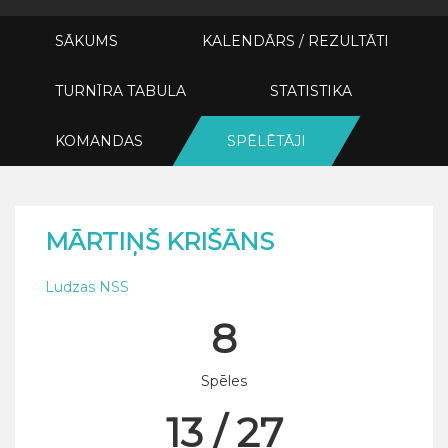
SĀKUMS
KALENDĀRS / REZULTĀTI
TURNĪRA TABULA
STATISTIKA
KOMANDAS
SPĒLĒTĀJI
MĀRTIŅŠ KRIŠĀNS
Ludzas NSS
8
Spēles
13 / 27