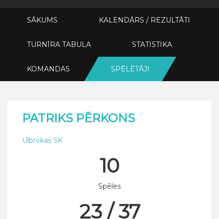
SĀKUMS
KALENDĀRS / REZULTĀTI
TURNĪRA TABULA
STATISTIKA
KOMANDAS
SPĒLĒTĀJI
PATRIKS PĒRKONS
Ulbrokas SK
10
Spēles
23 / 37