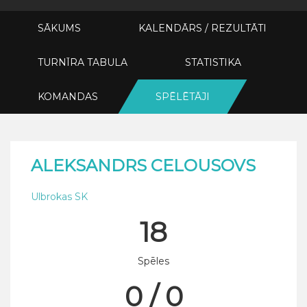
SĀKUMS
KALENDĀRS / REZULTĀTI
TURNĪRA TABULA
STATISTIKA
KOMANDAS
SPĒLĒTĀJI
ALEKSANDRS CELOUSOVS
Ulbrokas SK
18
Spēles
0 / 0