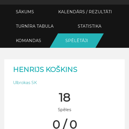
SĀKUMS
KALENDĀRS / REZULTĀTI
TURNĪRA TABULA
STATISTIKA
KOMANDAS
SPĒLĒTĀJI
HENRIJS KOŠKINS
Ulbrokas SK
18
Spēles
0 / 0