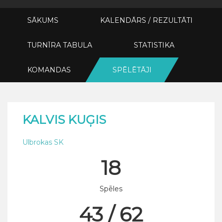
SĀKUMS
KALENDĀRS / REZULTĀTI
TURNĪRA TABULA
STATISTIKA
KOMANDAS
SPĒLĒTĀJI
KALVIS KUĢIS
Ulbrokas SK
18
Spēles
43 / 62