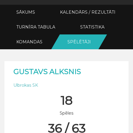
SĀKUMS
KALENDĀRS / REZULTĀTI
TURNĪRA TABULA
STATISTIKA
KOMANDAS
SPĒLĒTĀJI
GUSTAVS ALKSNIS
Ulbrokas SK
18
Spēles
36 / 63