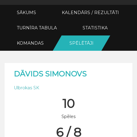
SĀKUMS
KALENDĀRS / REZULTĀTI
TURNĪRA TABULA
STATISTIKA
KOMANDAS
SPĒLĒTĀJI
DĀVIDS SIMONOVS
Ulbrokas SK
10
Spēles
6 / 8