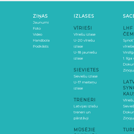
ZIŅAS
IZLASES
SAC
Jaunumi
VĪRIEŠI
LHF
Foto
ČEM
Video
Vīriešu izlase
Handbola
U-20 vīriešu
SynotT
Podkāsts
izlase
vīrieš
U-18 jauniešu
Virslī
izlase
1. līga
Doku
SIEVIETES
Ziņoj
Sieviešu izlase
LAT
U-17 meiteņu
SYN
izlase
KAU
TRENERI
Vīrieš
Latvijas izlašu
Sievie
treneri un
Doku
pārstāvji
Ziņoj
MŪSĒJIE
TUR