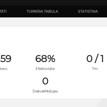
TĀTI
TURNĪRA TABULA
STATISTIKA
 59
68%
0 / 1
tieni
Efektivitāte
7m
0
n
Diskvalifikācijas