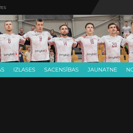
TES
AS
IZLASES
SACENSĪBAS
JAUNATNE
N