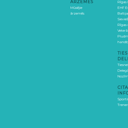
ĀRZEMĒS
Rīgas
Mūsējie
EHF E
ārzemēs
Baltija
Sievieš
Rīgas
Veterā
Pludm
handb
TIES
DEL
Tiesne
Delegā
Nozīm
CITA
INF
Sporti
Trener