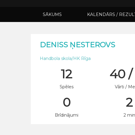
SĀKUMS
KALENDĀRS / REZUL
DENISS ŅESTEROVS
Handbola skola/HK Rīga
12
40 /
Spēles
Vārti / Me
0
2
Brīdinājumi
2 mi