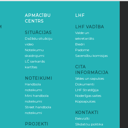
APMĀCĪBU
LHF
CENTRS
M
LHF VADĪBA
SITUĀCIJAS
Valde un
Dažādu situāciju
sekretariāts
video
Biedri
Noteikumu
Padome
skaidrojumi
Sacensību komisijas
LČ sarkanās
CITA
kartītes
INFORMĀCIJA
NOTEIKUMI
Sēdes un sapulces
Handbola
Dokumenti
noteikumi
LHF Stratēģija
Mini handbola
Noderīgas saites
noteikumi
Kopsapulces
Street handbola
KONTAKTI
noteikumi
Rekvizīti
PROJEKTI
Sīkdatņu politika