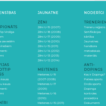
ENSĪBAS
JAUNATNE
NODERĪGI
ZĒNI
TRENERIE
PIONĀTS
Zēni U-19 (2007)
Treneru reģistrs
ip Virslīga
Zēni U-18 (2008)
Sertifikācijas
iem
Zēni U-17 (2009)
kārtība
ga sievietēm
Zēni U-16 (2010)
Jaunatnes
 vīriešiem
Zēni U-15 (2011)
handbola
menti
Zēni U-14 (2012)
metodiskais
umi
Zēni U-13 (2013)
materiāls
Zēni U-12 (2014)
VIJAS
ANTI-
OTTIP
MEITENES
DOPINGS
SS
Meitenes U-19
Kas ir Dopings?
u kauss
(2007-2008)
Patiess sports
šu kauss
Meitenes U-17
Drošs sports
menti
(2009)
Dopinga
umi
Meitenes U-16
kontroles
(2010)
procedūra
NĪRI
Meitenes U-15 (2011)
Dokumenti