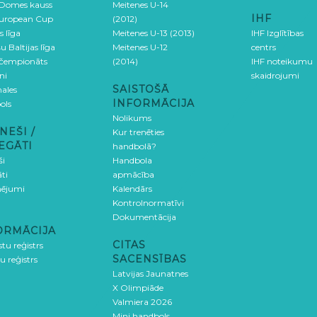
 Domes kauss
Meitenes U-14
IHF
uropean Cup
(2012)
s līga
Meitenes U-13 (2013)
IHF Izglītības
u Baltijas līga
Meitenes U-12
centrs
 čempionāts
(2014)
IHF noteikumu
ni
skaidrojumi
SAISTOŠĀ
ales
INFORMĀCIJA
ols
Nolikums
NEŠI /
Kur trenēties
EGĀTI
handbolā?
ši
Handbola
ti
apmācība
ējumi
Kalendārs
Kontrolnormatīvi
Dokumentācija
ORMĀCIJA
CITAS
stu reģistrs
SACENSĪBAS
u reģistrs
Latvijas Jaunatnes
X Olimpiāde
Valmiera 2026
Mini handbols