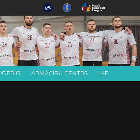
ODERĪGI
APMĀCĪBU CENTRS
LHF